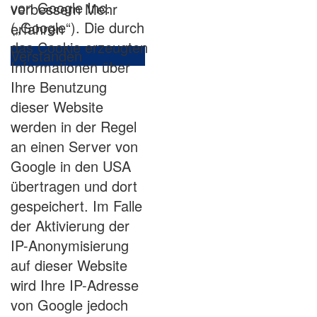
von Google Inc.
verbessern
Mehr
(„Google“). Die durch
erfahren
das Cookie erzeugten
Verstanden
Informationen über
Ihre Benutzung
dieser Website
werden in der Regel
an einen Server von
Google in den USA
übertragen und dort
gespeichert. Im Falle
der Aktivierung der
IP-Anonymisierung
auf dieser Website
wird Ihre IP-Adresse
von Google jedoch