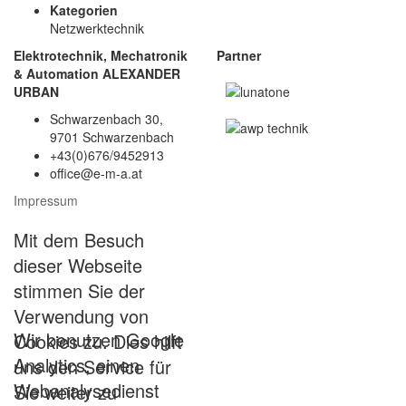
Kategorien
Netzwerktechnik
Elektrotechnik, Mechatronik
Partner
& Automation ALEXANDER
URBAN
Schwarzenbach 30,
9701 Schwarzenbach
+43(0)676/9452913
office@e-m-a.at
Impressum
Mit dem Besuch
dieser Webseite
stimmen Sie der
Verwendung von
Wir benutzen Google
Cookies zu. Dies hilft
Analytics, einen
uns den Service für
Webanalysedienst
Sie weiter zu