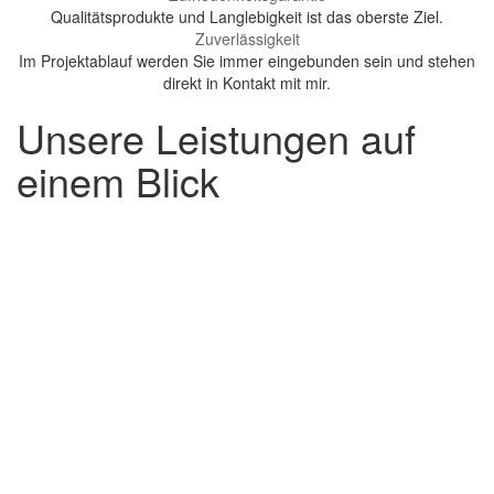
Qualitätsprodukte und Langlebigkeit ist das oberste Ziel.
Zuverlässigkeit
Im Projektablauf werden Sie immer eingebunden sein und stehen
direkt in Kontakt mit mir.
Unsere Leistungen auf
Digitale Vernetzung im
einem Blick
Geschäfts- und Privatbereich
Im digitalen Zeitalter ist eine gut durchdachte Infrastruktur das
Nonplusultra!