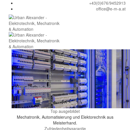
+43(0)676/9452913
office@e-m-a.at
Top ausgebildet
Planung und Auswahl
der passenden Komponenten
Mechatronik, Automatisierung und Elektorechnik aus
Eine perfekte Planung führt immer zum gewünschten Ziel.
Das Endergebnis wird immer mit dem verfügbaren Budget individuell zusammengestellt!
Meisterhand.
Zufriedenheitsgarantie