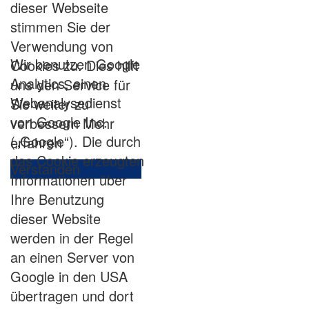
dieser Webseite
stimmen Sie der
Verwendung von
Wir benutzen Google
Cookies zu. Dies hilft
Analytics, einen
uns den Service für
Webanalysedienst
Sie weiter zu
von Google Inc.
verbessern
Mehr
(„Google“). Die durch
erfahren
das Cookie erzeugten
Verstanden
Informationen über
Ihre Benutzung
dieser Website
werden in der Regel
an einen Server von
Google in den USA
übertragen und dort