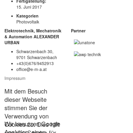
Fertigstellung:
15. Juni 2017
Kategorien
Photovoltaik
Elektrotechnik, Mechatronik
Partner
& Automation ALEXANDER
URBAN
Schwarzenbach 30,
9701 Schwarzenbach
+43(0)676/9452913
office@e-m-a.at
Impressum
Mit dem Besuch
dieser Webseite
stimmen Sie der
Verwendung von
Wir benutzen Google
Cookies zu. Dies hilft
Analytics, einen
uns den Service für