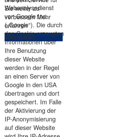
Webanalysedienst
Sie weiter zu
von Google Inc.
verbessern
Mehr
(„Google“). Die durch
erfahren
das Cookie erzeugten
Verstanden
Informationen über
Ihre Benutzung
dieser Website
werden in der Regel
an einen Server von
Google in den USA
übertragen und dort
gespeichert. Im Falle
der Aktivierung der
IP-Anonymisierung
auf dieser Website
wird Ihre IP-Adresse